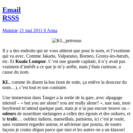
Email
RSSS
Malaisie
21 mai 2011
0
Anna
Il y a des endroits qui ne vous attirent que pour le nom, et l’exotisme
qui va avec. Comme Jakarta, Valparaiso, Borneo, Groisy-les-bœufs,
etc. Et
Kuala Lumpur
. C’est une grande capitale, il n’y avait pas
vraiment d’intérêt a ce que je m’y arrête, mais j’étais curieuse, a
cause du nom.
KL
, comme ils disent la-bas (tout de suite, ça enlève la douceur du
nom…), c’est tout et son contraire.
Une immersion dans Tanger a la sortie de la gare, avec alpagage
intensif – « but you are alone? you are really alone? », nan nan, mon
boyfriend m’attend quelque part, mais je n’ai pas encore trouve ou –
odeurs
de nourriture melangees a celles des égouts et des ordures, et
le
trafic
… oubliez italiens, marseillais, parisiens, ici c’est je roule,
sans vraiment regarder autour, et advienne que pourra, de toutes
façons je crains dégun parce que moi et les autres on a un klaxon!