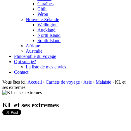
Caraïbes
Chili
Pérou
Nouvelle-Zélande
Wellington
Auckland
North Island
South Island
Afrique
Australie
Philosophie du voyage
Qui suis-je?
La liste de mes envies
Contact
Vous êtes ici:
Accueil
›
Carnets de voyage
›
Asie
›
Malaisie
›
KL et
ses extremes
KL et ses extremes