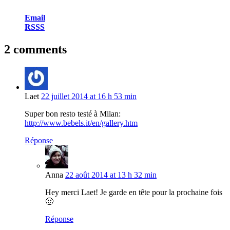
Email
RSSS
2 comments
Laet
22 juillet 2014 at 16 h 53 min
Super bon resto testé à Milan:
http://www.bebels.it/en/gallery.htm
Réponse
Anna
22 août 2014 at 13 h 32 min
Hey merci Laet! Je garde en tête pour la prochaine fois
🙂
Réponse