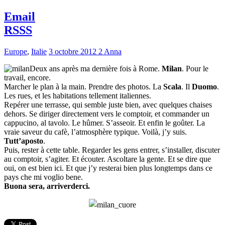
Email
RSSS
Europe
,
Italie
3 octobre 2012
2
Anna
Deux ans après ma dernière fois à Rome.
Milan
. Pour le
travail, encore.
Marcher le plan à la main. Prendre des photos. La
Scala
. Il
Duomo
.
Les rues, et les habitations tellement italiennes.
Repérer une terrasse, qui semble juste bien, avec quelques chaises
dehors. Se diriger directement vers le comptoir, et commander un
cappucino, al tavolo. Le hûmer. S’asseoir. Et enfin le goûter. La
vraie saveur du cafè, l’atmosphère typique. Voilà, j’y suis.
Tutt’aposto
.
Puis, rester à cette table. Regarder les gens entrer, s’installer, discuter
au comptoir, s’agiter. Et écouter. Ascoltare la gente. Et se dire que
oui, on est bien ici. Et que j’y resterai bien plus longtemps dans ce
pays che mi voglio bene.
Buona sera, arriverderci.