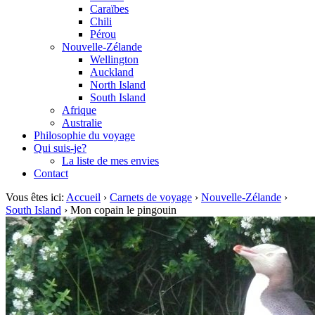
Caraïbes
Chili
Pérou
Nouvelle-Zélande
Wellington
Auckland
North Island
South Island
Afrique
Australie
Philosophie du voyage
Qui suis-je?
La liste de mes envies
Contact
Vous êtes ici:
Accueil
›
Carnets de voyage
›
Nouvelle-Zélande
›
South Island
›
Mon copain le pingouin