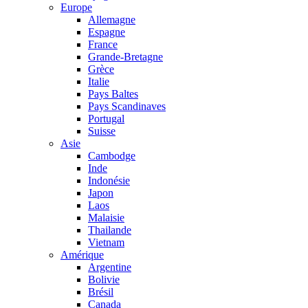
Europe
Allemagne
Espagne
France
Grande-Bretagne
Grèce
Italie
Pays Baltes
Pays Scandinaves
Portugal
Suisse
Asie
Cambodge
Inde
Indonésie
Japon
Laos
Malaisie
Thailande
Vietnam
Amérique
Argentine
Bolivie
Brésil
Canada