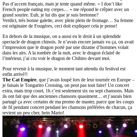
Pas d’accent français, mais je tente quand même. « I don’t like
French people eating my crepes… » me répond le crêpier avec un
grand sourire. Euh, je lui dis que je suis bretonne?
Verdict, très bonne galette, avec plein plein de fromage… Sa femme
est originaire de Fougères, ceci doit expliquer cela je pense!
En dehors de la musique, on a aussi eu le droit à un splendide
spectacle de dragon chinois. Je n’avais encore jamais vu ça, on avait
l’impression que le dragon porté par une dizaine d’hommes volait
dans les airs. A la tombée de la nuit, avec le dragon éclairé de
l’intérieur, j’ai cru voir le dragon de Chihiro devant moi.
Pour revenir à la musique, le moment tant attendu du festival est
enfin arrivé!!
The Cat Empire
, que j’avais loupé lors de leur tournée en Europe –
je faisais le Tongariro Crossing, on peut pas tout faire! Un concert
extra, mais trop court, 1h c’est seulement six ou sept chansons. Mais
ils ont fait que des anciennes chansons quasiment… et j’aurais bien
partagé ça avec certains de ma promo de master, parce que les coups
de fil pendant concert pendant les chansons préférées de chacun, ça
revient un peu cher, hein Mario!