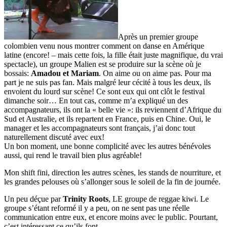
Après un premier groupe
colombien venu nous montrer comment on danse en Amérique
latine (encore! – mais cette fois, la fille était juste magnifique, du vrai
spectacle), un groupe Malien est se produire sur la scène où je
bossais:
Am
adou et Mariam
. On aime ou on aime pas. Pour ma
part je ne suis pas fan. Mais malgré leur cécité à tous les deux, ils
envoient du lourd sur scène! Ce sont eux qui ont clôt le festival
dimanche soir… En tout cas, comme m’a expliqué un des
accompagnateurs, ils ont la « belle vie »: ils reviennent d’Afrique du
Sud et Australie, et ils repartent en France, puis en Chine. Oui, le
manager et les accompagnateurs sont français, j’ai donc tout
naturellement discuté avec eux!
Un bon moment, une bonne complicité avec les autres bénévoles
aussi, qui rend le travail bien plus agréable!
Mon shift fini, direction les autres scènes, les stands de nourriture, et
les grandes pelouses où s’allonger sous le soleil de la fin de journée.
Un peu déçue par
Trinity Roots
, LE groupe de reggae kiwi. Le
groupe s’étant reformé il y a peu, on ne sent pas une réelle
communication entre eux, et encore moins avec le public. Pourtant,
c’est intéressant ce qu’ils font…