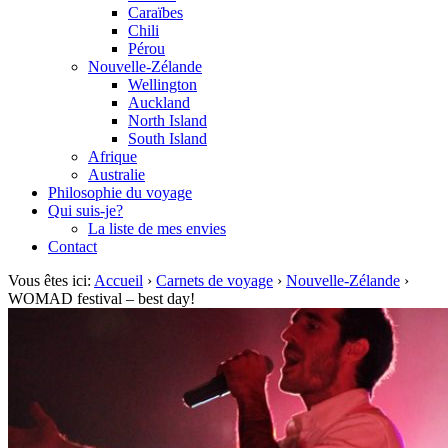
Caraïbes
Chili
Pérou
Nouvelle-Zélande
Wellington
Auckland
North Island
South Island
Afrique
Australie
Philosophie du voyage
Qui suis-je?
La liste de mes envies
Contact
Vous êtes ici:
Accueil
›
Carnets de voyage
›
Nouvelle-Zélande
›
WOMAD festival – best day!