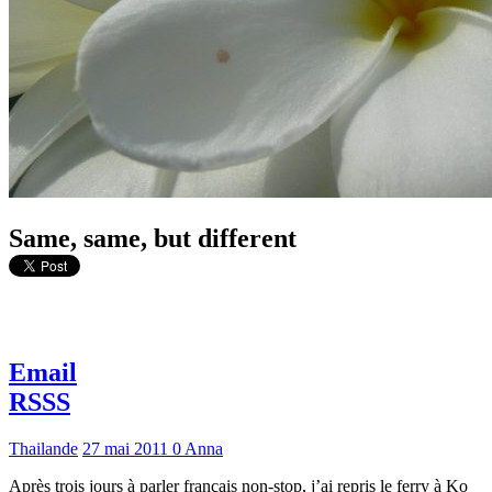
Same, same, but different
Email
RSSS
Thailande
27 mai 2011
0
Anna
Après trois jours à parler français non-stop, j’ai repris le ferry à Ko