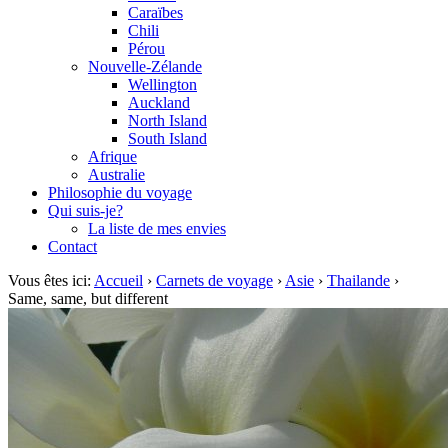
Caraïbes
Chili
Pérou
Nouvelle-Zélande
Wellington
Auckland
North Island
South Island
Afrique
Australie
Philosophie du voyage
Qui suis-je?
La liste de mes envies
Contact
Vous êtes ici:
Accueil
›
Carnets de voyage
›
Asie
›
Thailande
›
Same, same, but different