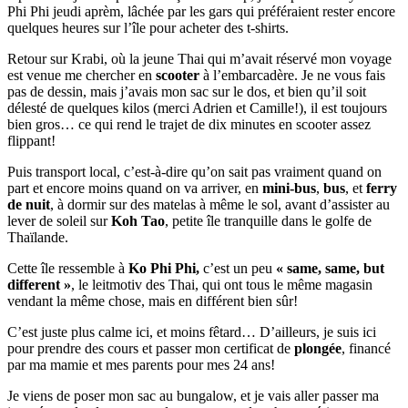
Phi Phi jeudi aprèm, lâchée par les gars qui préféraient rester encore
quelques heures sur l’île pour acheter des t-shirts.
Retour sur Krabi, où la jeune Thai qui m’avait réservé mon voyage
est venue me chercher en
scooter
à l’embarcadère. Je ne vous fais
pas de dessin, mais j’avais mon sac sur le dos, et bien qu’il soit
délesté de quelques kilos (merci Adrien et Camille!), il est toujours
bien gros… ce qui rend le trajet de dix minutes en scooter assez
flippant!
Puis transport local, c’est-à-dire qu’on sait pas vraiment quand on
part et encore moins quand on va arriver, en
mini-bus
,
bus
, et
ferry
de nuit
, à dormir sur des matelas à même le sol, avant d’assister au
lever de soleil sur
Koh Tao
, petite île tranquille dans le golfe de
Thaïlande.
Cette île ressemble à
Ko Phi Phi,
c’est un peu
« same, same, but
different »
, le leitmotiv des Thai, qui ont tous le même magasin
vendant la même chose, mais en différent bien sûr!
C’est juste plus calme ici, et moins fêtard… D’ailleurs, je suis ici
pour prendre des cours et passer mon certificat de
plongée
, financé
par ma mamie et mes parents pour mes 24 ans!
Je viens de poser mon sac au bungalow, et je vais aller passer ma