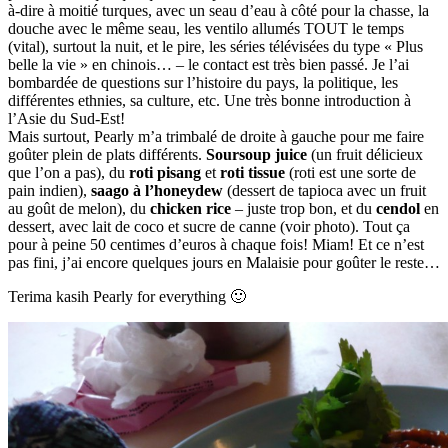
à-dire à moitié turques, avec un seau d’eau à côté pour la chasse, la
douche avec le même seau, les ventilo allumés TOUT le temps
(vital), surtout la nuit, et le pire, les séries télévisées du type « Plus
belle la vie » en chinois… – le contact est très bien passé. Je l’ai
bombardée de questions sur l’histoire du pays, la politique, les
différentes ethnies, sa culture, etc. Une très bonne introduction à
l’Asie du Sud-Est!
Mais surtout, Pearly m’a trimbalé de droite à gauche pour me faire
goûter plein de plats différents.
Soursoup juice
(un fruit délicieux
que l’on a pas), du
roti pisang
et
roti tissue
(roti est une sorte de
pain indien),
saago à l’honeydew
(dessert de tapioca avec un fruit
au goût de melon), du
chicken rice
– juste trop bon, et du
cendol
en
dessert, avec lait de coco et sucre de canne (voir photo). Tout ça
pour à peine 50 centimes d’euros à chaque fois! Miam! Et ce n’est
pas fini, j’ai encore quelques jours en Malaisie pour goûter le reste…
Terima kasih Pearly for everything 🙂