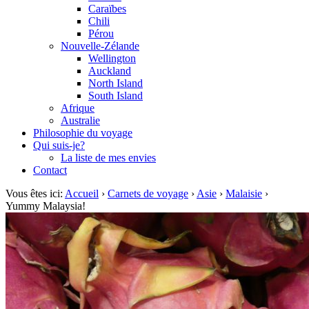
Caraïbes
Chili
Pérou
Nouvelle-Zélande
Wellington
Auckland
North Island
South Island
Afrique
Australie
Philosophie du voyage
Qui suis-je?
La liste de mes envies
Contact
Vous êtes ici:
Accueil
›
Carnets de voyage
›
Asie
›
Malaisie
›
Yummy Malaysia!