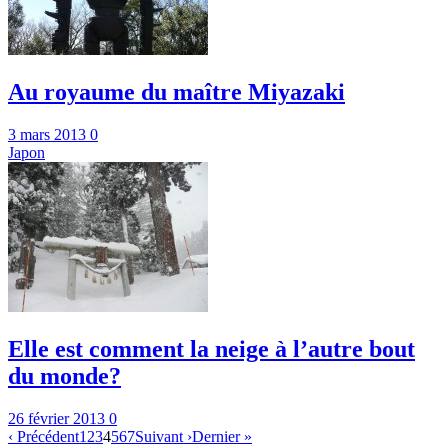
Au royaume du maître Miyazaki
3 mars 2013
0
Japon
Elle est comment la neige à l’autre bout
du monde?
26 février 2013
0
‹
Précédent
1
2
3
4
5
6
7
Suivant
›
Dernier
»