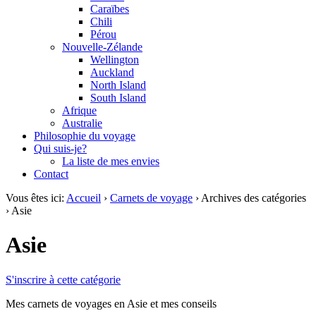
Caraïbes
Chili
Pérou
Nouvelle-Zélande
Wellington
Auckland
North Island
South Island
Afrique
Australie
Philosophie du voyage
Qui suis-je?
La liste de mes envies
Contact
Vous êtes ici:
Accueil
›
Carnets de voyage
› Archives des catégories
›
Asie
Asie
S'inscrire à cette catégorie
Mes carnets de voyages en Asie et mes conseils