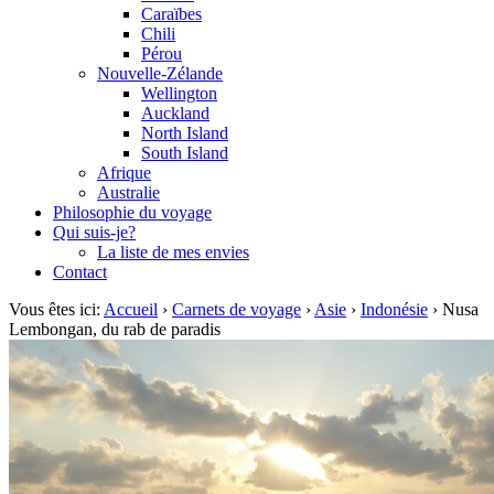
Caraïbes
Chili
Pérou
Nouvelle-Zélande
Wellington
Auckland
North Island
South Island
Afrique
Australie
Philosophie du voyage
Qui suis-je?
La liste de mes envies
Contact
Vous êtes ici:
Accueil
›
Carnets de voyage
›
Asie
›
Indonésie
›
Nusa
Lembongan, du rab de paradis