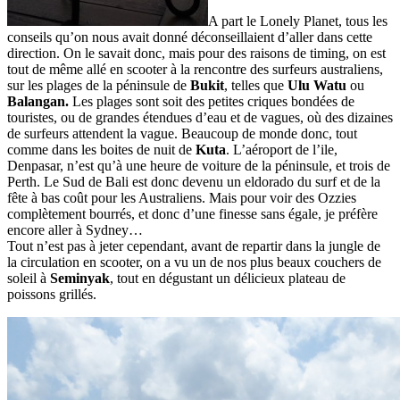
A part le Lonely Planet, tous les
conseils qu’on nous avait donné déconseillaient d’aller dans cette
direction. On le savait donc, mais pour des raisons de timing, on est
tout de même allé en scooter à la rencontre des surfeurs australiens,
sur les plages de la péninsule de
Bukit
, telles que
Ulu Watu
ou
Balangan.
Les plages sont soit des petites criques bondées de
touristes, ou de grandes étendues d’eau et de vagues, où des dizaines
de surfeurs attendent la vague. Beaucoup de monde donc, tout
comme dans les boites de nuit de
Kuta
. L’aéroport de l’ile,
Denpasar, n’est qu’à une heure de voiture de la péninsule, et trois de
Perth. Le Sud de Bali est donc devenu un eldorado du surf et de la
fête à bas coût pour les Australiens. Mais pour voir des Ozzies
complètement bourrés, et donc d’une finesse sans égale, je préfère
encore aller à Sydney…
Tout n’est pas à jeter cependant, avant de repartir dans la jungle de
la circulation en scooter, on a vu un de nos plus beaux couchers de
soleil à
Seminyak
, tout en dégustant un délicieux plateau de
poissons grillés.