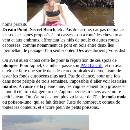
noms parfaits
:
Dream Point
,
Secret Beach
, etc. Pas de casque, car pas de police –
les seuls casques proposés étant cassés – on a roulé les cheveux au
vent et aux embruns, affrontant les nids de poule et autres routes
cabossées, comme notamment ce pont en bois entre deux îles
permettant le passage d’un seul scooter. Des aventuriers j’vous dis!
On avait aussi choisi cette île pour la réputation de ses spots de
plongée
. Pour rappel, Camille a passé son
PADI à Gili
, et on avait
envie de faire une sortie dans les eaux tropicales à deux, avant de
tester les fonds européens plus tard. Pas de chance, pour une fois
dans notre périple de trois semaines, impossible d’aller voir les
raies
mantas
. A cause de la pleine lune, les vagues étaient trop grosses et
il aurait été trop dangereux de s’approcher des rochers avec notre
petit bateau. On n’aura pas non plus vu la star de l’île, le
mola mola
,
ou poisson-lune, qui se fait désirer. Juste de nombreux coraux de
toutes les couleurs, et encore plein de petits poissons.