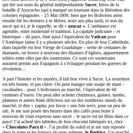
qui tire son nom du général indépendantiste
Sucre
, héros de la
bataille d’Ayacucho (qui a marqué un tournant dans la libération des
colonies espagnoles – 25 Mai 1809, bien que les Boliviens aient
ensuite été les derniers à se libérer, seize ans plus tard), et non du
sucre qui ici, je le rappelle, se dit «
azucar »
. L’ambiance est
agréable, entre modernité et tradition. La capitale judiciaire – et
historique – du pays, était aussi l’équivalent du
Vatican
pour
l’Amérique latine il y a plusieurs siècles. En plus de leur Cathédrale,
dans laquelle est leur Vierge de Guadalupe – sertie de centaines de
diamants, on trouve à nouveau des dizaines d’églises, apparemment
reliées entre elles par des souterrains. Ce sont ces souterrains
auraient permis aux Espagnols à s’échapper pendant les guerres de
révolution…
A part l’histoire et les musées, il fait bon vivre à Sucre. La nourriture
est très bonne, et pas chère. On
peut manger une soupe de mani –
cacahuètes – pour 5 bolivianos au marché, l’équivalent de 60
centimes d’euros. On peut aller acheter chirimoya, guineo, tumbo,
platanos et autres fruits délicieux sur un des nombreux stands du
marché, et dire « yapita, por favor » une fois servi, pour un peu de
rab. Je me suis posée des heures dans des cafés pour boire à
nouveau de vrais expresso sans sucre – le sucre est un fléau dans ce
pays! J’ai acheté des tablettes de bon chocolat fabriqués ici, chez
«
Chocolates Para ti
». J’ai profité du soleil et je me suis reposée
dans le patio et les hamacs de mon auberge,
le Beehive
. J’ai marché