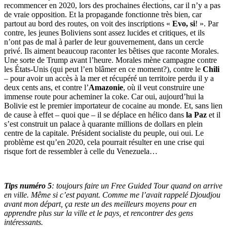
recommencer en 2020, lors des prochaines élections, car il n’y a pas
de vraie opposition. Et la propagande fonctionne très bien, car
partout au bord des routes, on voit des inscriptions «
Evo, si
! ». Par
contre, les jeunes Boliviens sont assez lucides et critiques, et ils
n’ont pas de mal à parler de leur gouvernement, dans un cercle
privé. Ils aiment beaucoup raconter les bêtises que raconte Morales.
Une sorte de Trump avant l’heure. Morales mène campagne contre
les États-Unis (qui peut l’en blâmer en ce moment?), contre le
Chili
– pour avoir un accès à la mer et récupéré un territoire perdu il y a
deux cents ans, et contre l’
Amazonie
, où il veut construire une
immense route pour acheminer la coke. Car oui, aujourd’hui la
Bolivie est le premier importateur de cocaine au monde. Et, sans lien
de cause à effet – quoi que – il se déplace en hélico dans
la Paz
et il
s’est construit un palace à quarante millions de dollars en plein
centre de la capitale. Président socialiste du peuple, oui oui. Le
problème est qu’en 2020, cela pourrait résulter en une crise qui
risque fort de ressembler à celle du Venezuela…
Tips numéro 5
: toujours faire un Free Guided Tour quand on arrive
en ville. Même si c’est payant. Comme me l’avait rappelé Djoudjou
avant mon départ, ça reste un des meilleurs moyens pour en
apprendre plus sur la ville et le pays, et rencontrer des gens
intéressants.