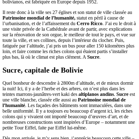
bolivianos, est fabriquée en Europe depuis 1952.
Il reste donc à la ville ses 27 églises et son statut de ville classée au
Patrimoine mondial de l’humanité,
statut en péril à cause de
l’urbanisation, et de l’affaissement du
Cerro Ricco
. J’ai eu le droit à
une visite privée de la Cathédrale avant de partir, avec explications
sur la rénovation de son orgue, le meilleur de tout le pays, et vue sur
toute la ville, et ses collines, depuis l’intérieur du clocher. Puis,
fatiguée par l’altitude, j’ai pris un bus pour aller 150 kilomètres plus
loin, et faire comme les riches colons qui étaient partis s’installer
plus bas, là où le climat est plus clément. A
Sucre
.
Sucre, capitale de Bolivie
Quel bonheur de descendre à 2800m d’altitude, et de mieux dormir
la nuit! Ici, il y a de l’herbe et des arbres, on n’est plus dans les
teintes marrons-jaunâtres-vert kaki des
altiplanos andins
.
Sucre
est
une ville blanche, classée elle aussi au
Patrimoine mondial de
l’humanité
. Les façades des bâtiments sont immaculées, dans une
belle uniformité. Il y a toujours eu beaucoup d’argent ici, les riches
colons qui y vivaient ont importé beaucoup d’œuvres d’art, et de
nombreuses constructions sont inspirées d’Europe – notamment une
petite Tour Eiffel, faite par Eiffel lui-même.
Dès mon arrivée, je m’y sens bien, j’apprécie beaucoup cette ville –