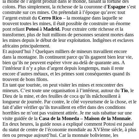
la moitié de l’argent produit dans le monde, faisant la fortune des
colons. Plus simplement, la richesse de la couronne d’
Espagne
s’est
construite sur ces mines. On prétendait à l’époque qu’avec tout
l’argent extrait du
Cerro Rico
– la montagne dans laquelle se
trouvent toutes les
mines, il était possible de construire un énorme
pont reliant
Potosi
à
Madrid.
Pour extraire cette richesse et la
transformer, plus de huit millions de personnes seraient mortes dans
les mines depuis le début de leur exploitation. Indigènes et esclaves
africains principalement.
Et aujourd’hui ? Quelques milliers de mineurs travaillent encore
dans la montagne. Ils continuent parce qu’ils gagnent bien leur vie,
bien qu’ils ne peuvent espérer vivre au-delà de quarante ans. A
l’intérieur il n’y a plus d’argent depuis longtemps, mais il reste
encore d’autres métaux, et les primes sont conséquentes quand ils
trouvent de bons filons.
En tant que touriste, on peut visiter les mines et rencontrer des
mineurs. C’est toute une organisation à l’intérieur, autour du
Tio
, le
Dieu de la mine, et des feuilles de coca qu’ils mâchouillent à
longueur de journée. Par contre, le côté voyeurisme de la chose, et le
fait d’aller vérifier qu’ils travaillent en effet dans des conditions
horribles ne m’ont pas vraiment attirée. Je me suis rabattue sur une
visite guidée de la
Casa de la Moneda – Maison de la Monnaie
.
En deux heures, la guide nous a expliqué comment Potosi est passé
du statut de centre de l’économie mondiale au XVIème siècle, à plus
rien ou presque aujourd’hui. Car la monnaie bolivienne, les