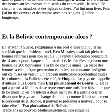
des heures sur les trottoirs minuscules du centre-ville. Je suis allée
chercher des miradors et des églises cachées. J’ai fini mon livre. Puis
j’ai bu des cerveza et des mojito avec des Anglais. Ça faisait
longtemps.
Et la Bolivie contemporaine alors ?
En arrivant à
Sucre
, j’expliquais à ma prof d’espagnol qu’il me
semblait que le président actuel,
Evo Morales,
avait fait plein de
bonnes réformes pour son peuple. Il a rendu l’éducation obligatoire
dès 4 ans et pour chaque enfant scolarisé, les familles reçoivent une
bourse de 200 bolivianos, à la fin de chaque année. La place des
femmes a été quelque peu renforcée, et les communautés indigènes
ont été mises en valeur. Un drapeau multicolore représentant toutes
les cultures de la Bolivie a été créé, le
Huipala
. Le pays ne s’appelle
d’ailleurs plus Bolivie mais
Etat plurinational de Bolivie
. C’est ce
qui a permis à Morales de se représenter une troisième fois, alors que
la loi limite ici les présidents à deux mandats. Il a justifié cela en
disant que le pays avait changé de nom, et comme il était seulement
le président de la Bolivie, il pouvait se présenter à nouveau pour se
faire élire à l’Etat plurinational de Bolivie. Joli.
Treize ans au pouvoir. Malheureusement, cela risque de