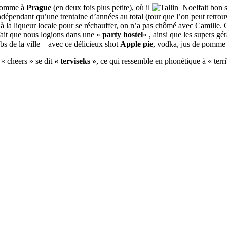
u comme à
Prague
(en deux fois plus petite), où il
fait bon 
ndépendant qu’une trentaine d’années au total (tour que l’on peut retrouv
d à la liqueur locale pour se réchauffer, on n’a pas chômé avec Camille.
e fait que nous logions dans une «
party hostel
« , ainsi que les supers gé
bs de la ville – avec ce délicieux shot
Apple pie
, vodka, jus de pomme 
 « cheers » se dit
« terviseks »
, ce qui ressemble en phonétique à « te