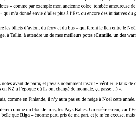
dotes – comme par exemple mon ancienne coloc, tombée amoureuse de et 
qui m’a donné envie d’aller plus à l’Est, ou encore des initiatives du gen
es billets d’avion, du ferry et du bus – qui feront le lien entre le Noël
e, à Tallin, à attendre un de mes meilleurs potes (
Camille
, un des warr
 notes avant de partir, et j’avais notamment inscrit « vérifier le taux d
ais en NZ à l’époque où ils ont changé de monnaie, ça passe…) ».
is, comme en Finlande, il n’y aura pas eu de neige à Noël cette année.
rer comme un bloc de trois, les Pays Baltes. Grossière erreur, car l’Eston
s belle que
Riga
– énorme parti pris de ma part, et je m’en excuse, mais