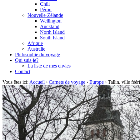
Chili
Pérou
Nouvelle-Zélande
Wellington
Auckland
North Island
South Island
Afrique
Australie
Philosophie du voyage
Qui suis-je?
La liste de mes envies
Contact
Vous êtes ici:
Accueil
›
Carnets de voyage
›
Europe
›
Tallin, ville féé