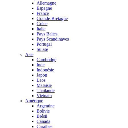
Allemagne
Espagne
France
Grande-Bretagne
Grèce
Italie
Pays Baltes
Pays Scandinaves
Portugal
Suisse
Asie
Cambodge
Inde
Indonésie
Japon
Laos
Malaisie
Thailande
Vietnam
Amérique
Argentine
Bolivie
Brésil
Canada
Caraïbes