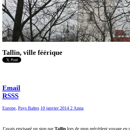
Tallin, ville féérique
Email
RSSS
Europe
,
Pays Baltes
10 janvier 2014
2
Anna
J’avais envisagé un stop par
Tallin
lors de mon précédent voyage en pa